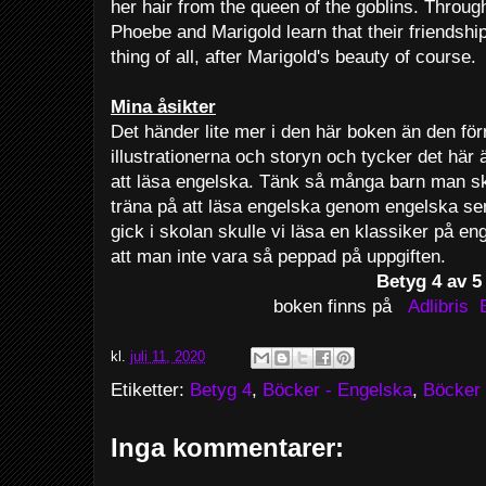
her hair from the queen of the goblins. Throu
Phoebe and Marigold learn that their friendsh
thing of all, after Marigold's beauty of course
Mina åsikter
Det händer lite mer i den här boken än den förr
illustrationerna och storyn och tycker det här är
att läsa engelska. Tänk så många barn man sku
träna på att läsa engelska genom engelska ser
gick i skolan skulle vi läsa en klassiker på en
att man inte vara så peppad på uppgiften.
Betyg 4 av 5
boken finns på
Adlibris
kl.
juli 11, 2020
Etiketter:
Betyg 4
,
Böcker - Engelska
,
Böcker 
Inga kommentarer: