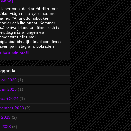
[Anna]
 läser mest deckare/thriller men
söker vidga mina vyer med mer
aner, YA, ungdomsböcker,
grafier och lite annat. Kommer
så skriva ibland om filmer och tv
ier. Jag nås antingen via
mentarer eller mail
xiglasbubbla[at]hotmail.com finns
även på instagram: bokraden
a hela min profil
oggarkiv
uari 2026
(1)
uari 2025
(1)
ruari 2024
(1)
ptember 2023
(2)
i 2023
(2)
j 2023
(5)