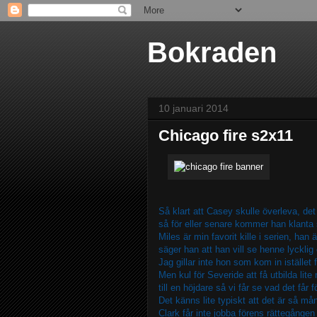
Bokraden
10 januari 2014
Chicago fire s2x11
Så klart att Casey skulle överleva, de
så för eller senare kommer han klanta
Miles är min favorit kille i serien, h
säger han att han vill se henne lycklig
Jag gillar inte hon som kom in istället
Men kul för Severide att få utbilda lit
till en höjdare så vi får se vad det få
Det känns lite typiskt att det är så må
Clark får inte jobba förens rättegånge