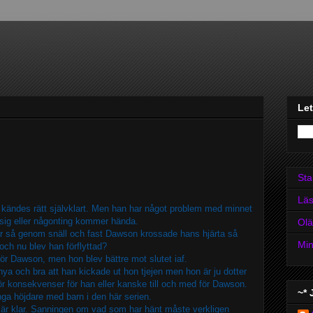
Let
Sta
Läs
t kändes rätt självklart. Men han har något problem med minnet
 sig eller någonting kommer hända.
Olä
an är så genom snäll och fast Dawson krossade hans hjärta så
Min
 och nu blev han förflyttad?
 för Dawson, men hon blev bättre mot slutet iaf.
e nya och bra att han kickade ut hon tjejen men hon är ju dotter
r för konsekvenser för han eller kanske till och med för Dawson.
~* 
nga höjdare med barn i den här serien.
n är klar. Sanningen om vad som har hänt måste verkligen