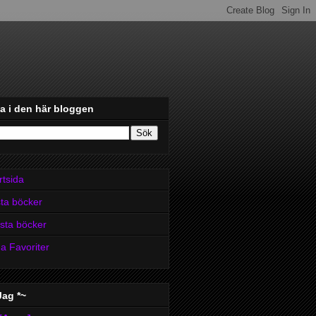
a i den här bloggen
rtsida
ta böcker
sta böcker
a Favoriter
Jag *~