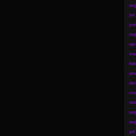
aug
jul
jun
ma
apr
ma
feb
jan
de
no
okt
se
aug
jul