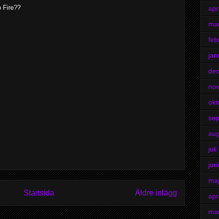
o Fire??
apr
ma
feb
jan
de
no
okt
se
aug
jul
jun
ma
Startsida
Äldre inlägg
apr
ma