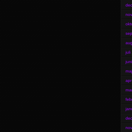
de
no
okt
se
aug
jul
jun
ma
apr
ma
feb
jan
de
no