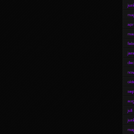
jun
ma
apr
ma
feb
jan
de
no
okt
se
aug
jul
jun
ma