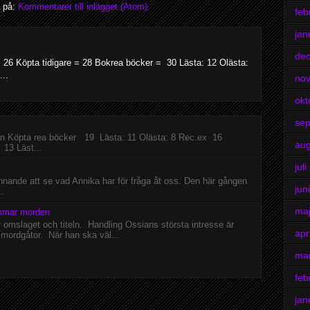
 på:
Kommentarer till inlägget (Atom)
feb
jan
de
 26 Köpta tidigare = 28 Bokrea böcker = 30 Lästa: 12 Olästa:
..
no
okt
se
n Köpta rea böcker 19 Lästa: 11 Olästa: 8 Rec.ex 16
aug
13 Läst...
jul
pännande att se vad Annika har för fråga åt oss. Den här gången
jun
..
ma
mmar morden
r omslaget och titeln. Handling Ossians största intresse är
apr
 mordgåtor. När han ska väl...
ma
feb
jan