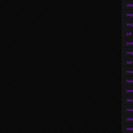
okt
se
aug
jul
jun
ma
apr
ma
feb
jan
de
no
okt
se