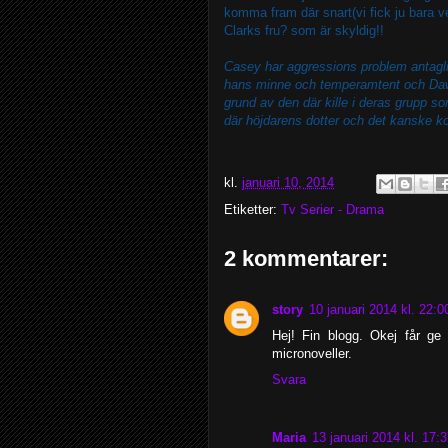
komma fram där snart(vi fick ju bara ve
Clarks fru? som är skyldig!!
Casey har aggressions problem antagli
hans minne och temperamtent och Daws
grund av den där kille i deras grupp s
där höjdarens dotter och det kanske
kl.
januari 10, 2014
Etiketter:
Tv Serier - Drama
2 kommentarer:
story
10 januari 2014 kl. 22:0
Hej! Fin blogg. Okej får ge
micronoveller.
Svara
Maria
13 januari 2014 kl. 17: