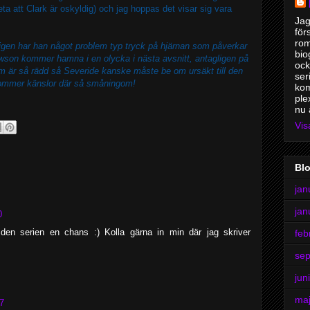
ta att Clark är oskyldig) och jag hoppas det visar sig vara
Jag
för
rom
gen har han något problem typ tryck på hjärnan som påverkar
bio
on kommer hamna i en olycka i nästa avsnitt, antagligen på
ock
om är så rädd så Severide kanske måste be om ursäkt till den
ser
 kommer känslor där så småningom!
kom
ple
nu 
Vis
Bl
jan
jan
0
 den serien en chans :) Kolla gärna in min där jag skriver
feb
se
jun
ma
37